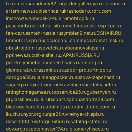
terramia.ru
academy62.ru
gardengallereya.ru
rti.com.ru
artem-news.ru
biserinca.ru
krasnodarkurort.com
imshowtv.ru
mebel-v-tule.ru
mobtopik.ru
pcsecurity.net.ru
tool-sib.ru
multimetrunit.ru
sp-tour.ru
fan-cs.ru
santeh-russia.ru
symbian9.net.ru
DSHAIR.RU
tmmotors.spb.ru
xjocuricopii.com
musavtomat.msk.ru
obustrojdom.ru
sovetcik.ru
ybaranovskaya.ru
ppknews.ru
cult-alshei.ru
JAPANRUSSIA.RU
proekciyamebel.ru
imper-finans.ru
rim.org.ru
glamourai.ru
brassminus.ru
zabor-pro.ru
ftn.pp.ru
dorogoe58.ru
laimengpacker.ru
kuzova-zapchasti.ru
sageerp.ru
taxodrom.ru
dsrazvitie.ru
hardcity.net.ru
ratinghomegames.ru
topservice25.ru
gubernyan.ru
gtglasslined.ru
ii4.ru
tssport.spb.ru
andorra24.com
blackwallstreet.ru
oboimos.ru
optim-doors.com.ru
ikuch.ru
nycr.org.ru
npa21.ru
vremya-ch.spb.ru
desert000.ru
ivtorgi.ru
ifiori.ru
catalog-statei.ru
dcv.org.ru
spetsmaster174.ru
ipkameryhiseeu.ru