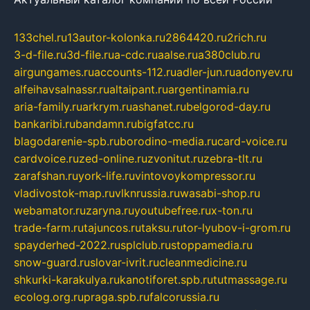
133chel.ru
13autor-kolonka.ru
2864420.ru
2rich.ru
3-d-file.ru
3d-file.ru
a-cdc.ru
aalse.ru
a380club.ru
airgungames.ru
accounts-112.ru
adler-jun.ru
adonyev.ru
alfeihavsalnassr.ru
altaipant.ru
argentinamia.ru
aria-family.ru
arkrym.ru
ashanet.ru
belgorod-day.ru
bankaribi.ru
bandamn.ru
bigfatcc.ru
blagodarenie-spb.ru
borodino-media.ru
card-voice.ru
cardvoice.ru
zed-online.ru
zvonitut.ru
zebra-tlt.ru
zarafshan.ru
york-life.ru
vintovoykompressor.ru
vladivostok-map.ru
vlknrussia.ru
wasabi-shop.ru
webamator.ru
zaryna.ru
youtubefree.ru
x-ton.ru
trade-farm.ru
tajuncos.ru
taksu.ru
tor-lyubov-i-grom.ru
spayderhed-2022.ru
splclub.ru
stoppamedia.ru
snow-guard.ru
slovar-ivrit.ru
cleanmedicine.ru
shkurki-karakulya.ru
kanotiforet.spb.ru
tutmassage.ru
ecolog.org.ru
praga.spb.ru
falcorussia.ru