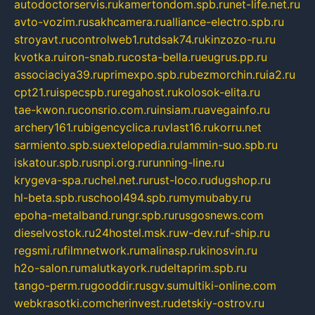
autodoctorservis.ru
kamertondom.spb.ru
net-life.net.ru
avto-vozim.ru
sakhcamera.ru
alliance-electro.spb.ru
stroyavt.ru
controlweb1.ru
tdsak74.ru
kinzozo-ru.ru
kvotka.ru
iron-snab.ru
costa-bella.ru
eugrus.pp.ru
associaciya39.ru
primexpo.spb.ru
bezmorchin.ru
ia2.ru
cpt21.ru
ispecspb.ru
regahost.ru
kolosok-elita.ru
tae-kwon.ru
consrio.com.ru
insiam.ru
avegainfo.ru
archery161.ru
bigencyclica.ru
vlast16.ru
korru.net
sarmiento.spb.su
extelopedia.ru
lammin-suo.spb.ru
iskatour.spb.ru
snpi.org.ru
running-line.ru
krygeva-spa.ru
chel.net.ru
rust-loco.ru
dugshop.ru
hl-beta.spb.ru
school494.spb.ru
mymubaby.ru
epoha-metalband.ru
ngr.spb.ru
rusgosnews.com
dieselvostok.ru
24hostel.msk.ru
w-dev.ru
f-ship.ru
regsmi.ru
filmnetwork.ru
malinasp.ru
kinosvin.ru
h2o-salon.ru
malutkayork.ru
deltaprim.spb.ru
tango-perm.ru
gooddir.ru
sgv.su
multiki-online.com
webkrasotki.com
cherinvest.ru
detskiy-ostrov.ru