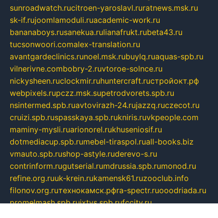
sunroadwatch.ru
citroen-yaroslavl.ru
ratnews.msk.ru
sk-if.ru
joomlamoduli.ru
academic-work.ru
bananaboys.ru
sanekua.ru
lianafrukt.ru
beta43.ru
tucsonwoori.com
alex-translation.ru
avantgardeclinics.ru
noel.msk.ru
buylq.ru
aquas-spb.ru
vilnerivne.com
bobry-2.ru
vtoroe-solnce.ru
nickysheen.ru
clockmir.ru
huntercraft.ru
стройокт.рф
webpixels.ru
pczz.msk.su
petrodvorets.spb.ru
nsintermed.spb.ru
avtovirazh-24.ru
jazzq.ru
czecot.ru
cruizi.spb.ru
spasskaya.spb.ru
kniris.ru
vkpeople.com
maminy-mysli.ru
arionorel.ru
khuseniosif.ru
dotmediacup.spb.ru
mebel-tiraspol.ru
all-books.biz
vmauto.spb.ru
shop-astyle.ru
derevo-s.ru
contrinform.ru
gutserial.ru
mdrussia.spb.ru
monod.ru
refine.org.ru
uk-krein.ru
kamensk61.ru
zooclub.info
filonov.org.ru
технокамск.рф
ra-spectr.ru
ooodriada.ru
promelmash.spb.ru
ixtys.spb.ru
fccity.ru
glamourstudio.spb.ru
kola-nature.org
spbmaster.spb.ru