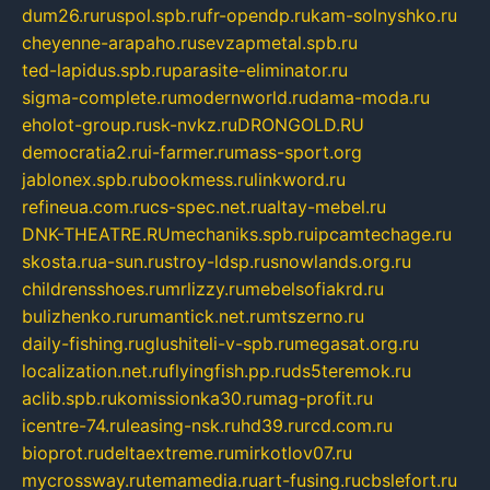
dum26.ru
ruspol.spb.ru
fr-opendp.ru
kam-solnyshko.ru
cheyenne-arapaho.ru
sevzapmetal.spb.ru
ted-lapidus.spb.ru
parasite-eliminator.ru
sigma-complete.ru
modernworld.ru
dama-moda.ru
eholot-group.ru
sk-nvkz.ru
DRONGOLD.RU
democratia2.ru
i-farmer.ru
mass-sport.org
jablonex.spb.ru
bookmess.ru
linkword.ru
refineua.com.ru
cs-spec.net.ru
altay-mebel.ru
DNK-THEATRE.RU
mechaniks.spb.ru
ipcamtechage.ru
skosta.ru
a-sun.ru
stroy-ldsp.ru
snowlands.org.ru
childrensshoes.ru
mrlizzy.ru
mebelsofiakrd.ru
bulizhenko.ru
rumantick.net.ru
mtszerno.ru
daily-fishing.ru
glushiteli-v-spb.ru
megasat.org.ru
localization.net.ru
flyingfish.pp.ru
ds5teremok.ru
aclib.spb.ru
komissionka30.ru
mag-profit.ru
icentre-74.ru
leasing-nsk.ru
hd39.ru
rcd.com.ru
bioprot.ru
deltaextreme.ru
mirkotlov07.ru
mycrossway.ru
temamedia.ru
art-fusing.ru
cbslefort.ru