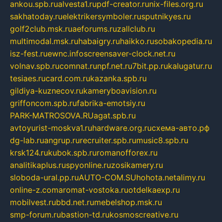
ankou.spb.ru
alvesta1.ru
pdf-creator.ru
nix-files.org.ru
sakhatoday.ru
elektrikersymboler.ru
sputnikyes.ru
golf2club.msk.ru
aeforums.ru
zallclub.ru
multimodal.msk.ru
habaigry.ru
haikko.ru
sobakopedia.ru
isz-fest.ru
ewnc.info
screensaver-clock.net.ru
volnav.spb.ru
comnat.ru
npf.net.ru
7bit.pp.ru
kalugatur.ru
tesiaes.ru
card.com.ru
kazanka.spb.ru
gildiya-kuznecov.ru
kameryboavision.ru
griffoncom.spb.ru
fabrika-emotsiy.ru
PARK-MATROSOVA.RU
agat.spb.ru
avtoyurist-moskva1.ru
hardware.org.ru
схема-авто.рф
dg-lab.ru
angrup.ru
recruiter.spb.ru
music8.spb.ru
krsk124.ru
kubok.spb.ru
romanofforex.ru
analitikaplus.ru
spyonline.ru
zosikamery.ru
sloboda-ural.pp.ru
AUTO-COM.SU
hohota.net
alimy.ru
online-z.com
aromat-vostoka.ru
otdelkaexp.ru
mobilvest.ru
bbd.net.ru
mebelshop.msk.ru
smp-forum.ru
bastion-td.ru
kosmoscreative.ru