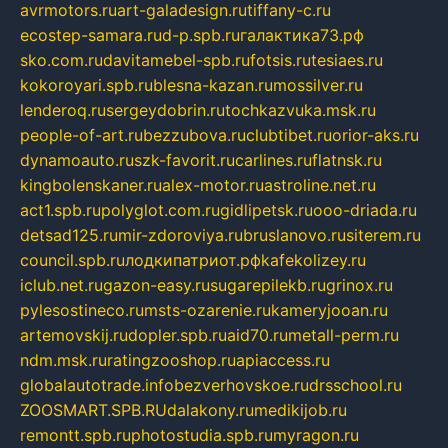
avrmotors.ru
art-galadesign.ru
tiffany-c.ru
ecostep-samara.ru
d-p.spb.ru
галактика73.рф
sko.com.ru
davitamebel-spb.ru
fotsis.ru
tesiaes.ru
kokoroyari.spb.ru
blesna-kazan.ru
mossilver.ru
lenderoq.ru
sergeydobrin.ru
tochkazvuka.msk.ru
people-of-art.ru
bezzubova.ru
clubtibet.ru
orior-aks.ru
dynamoauto.ru
szk-favorit.ru
carlines.ru
flatnsk.ru
kingbolenskaner.ru
alex-motor.ru
astroline.net.ru
act1.spb.ru
polyglot.com.ru
gidlipetsk.ru
ooo-driada.ru
detsad125.ru
mir-zdoroviya.ru
bruslanovo.ru
siterem.ru
council.spb.ru
лодкипатриот.рф
kafekolizey.ru
iclub.net.ru
gazon-easy.ru
sugarepilekb.ru
grinox.ru
pylesostineco.ru
msts-ozarenie.ru
kameryjooan.ru
artemovskij.ru
dopler.spb.ru
aid70.ru
metall-perm.ru
ndm.msk.ru
ratingzooshop.ru
apiaccess.ru
globalautotrade.info
bezverhovskoe.ru
drsschool.ru
ZOOSMART.SPB.RU
dalakony.ru
medikijob.ru
remontt.spb.ru
photostudia.spb.ru
myragon.ru