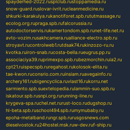
spayderhed-2022.ru
splclub.ru
stoppamedia.ru
snow-guard.ru
slovar-ivrit.ru
cleanmedicine.ru
shkurki-karakulya.ru
kanotiforet.spb.ru
tutmassage.ru
ecolog.org.ru
praga.spb.ru
falcorussia.ru
autodoctorservis.ru
kamertondom.spb.ru
net-life.net.ru
avto-vozim.ru
sakhcamera.ru
alliance-electro.spb.ru
stroyavt.ru
controlweb1.ru
tdsak74.ru
kinzozo-ru.ru
kvotka.ru
iron-snab.ru
costa-bella.ru
eugrus.pp.ru
associaciya39.ru
primexpo.spb.ru
bezmorchin.ru
ia2.ru
cpt21.ru
ispecspb.ru
regahost.ru
kolosok-elita.ru
tae-kwon.ru
consrio.com.ru
insiam.ru
avegainfo.ru
archery161.ru
bigencyclica.ru
vlast16.ru
korru.net
sarmiento.spb.su
extelopedia.ru
lammin-suo.spb.ru
iskatour.spb.ru
snpi.org.ru
running-line.ru
krygeva-spa.ru
chel.net.ru
rust-loco.ru
dugshop.ru
hl-beta.spb.ru
school494.spb.ru
mymubaby.ru
epoha-metalband.ru
ngr.spb.ru
rusgosnews.com
dieselvostok.ru
24hostel.msk.ru
w-dev.ru
f-ship.ru