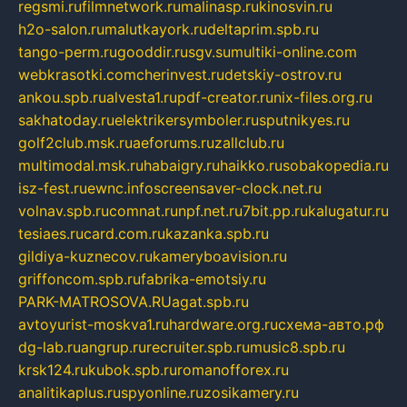
regsmi.ru
filmnetwork.ru
malinasp.ru
kinosvin.ru
h2o-salon.ru
malutkayork.ru
deltaprim.spb.ru
tango-perm.ru
gooddir.ru
sgv.su
multiki-online.com
webkrasotki.com
cherinvest.ru
detskiy-ostrov.ru
ankou.spb.ru
alvesta1.ru
pdf-creator.ru
nix-files.org.ru
sakhatoday.ru
elektrikersymboler.ru
sputnikyes.ru
golf2club.msk.ru
aeforums.ru
zallclub.ru
multimodal.msk.ru
habaigry.ru
haikko.ru
sobakopedia.ru
isz-fest.ru
ewnc.info
screensaver-clock.net.ru
volnav.spb.ru
comnat.ru
npf.net.ru
7bit.pp.ru
kalugatur.ru
tesiaes.ru
card.com.ru
kazanka.spb.ru
gildiya-kuznecov.ru
kameryboavision.ru
griffoncom.spb.ru
fabrika-emotsiy.ru
PARK-MATROSOVA.RU
agat.spb.ru
avtoyurist-moskva1.ru
hardware.org.ru
схема-авто.рф
dg-lab.ru
angrup.ru
recruiter.spb.ru
music8.spb.ru
krsk124.ru
kubok.spb.ru
romanofforex.ru
analitikaplus.ru
spyonline.ru
zosikamery.ru