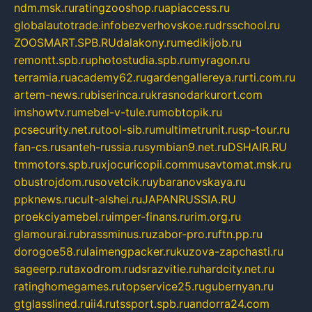
ndm.msk.ru
ratingzooshop.ru
apiaccess.ru
globalautotrade.info
bezverhovskoe.ru
drsschool.ru
ZOOSMART.SPB.RU
dalakony.ru
medikijob.ru
remontt.spb.ru
photostudia.spb.ru
myragon.ru
terramia.ru
academy62.ru
gardengallereya.ru
rti.com.ru
artem-news.ru
biserinca.ru
krasnodarkurort.com
imshowtv.ru
mebel-v-tule.ru
mobtopik.ru
pcsecurity.net.ru
tool-sib.ru
multimetrunit.ru
sp-tour.ru
fan-cs.ru
santeh-russia.ru
symbian9.net.ru
DSHAIR.RU
tmmotors.spb.ru
xjocuricopii.com
musavtomat.msk.ru
obustrojdom.ru
sovetcik.ru
ybaranovskaya.ru
ppknews.ru
cult-alshei.ru
JAPANRUSSIA.RU
proekciyamebel.ru
imper-finans.ru
rim.org.ru
glamourai.ru
brassminus.ru
zabor-pro.ru
ftn.pp.ru
dorogoe58.ru
laimengpacker.ru
kuzova-zapchasti.ru
sageerp.ru
taxodrom.ru
dsrazvitie.ru
hardcity.net.ru
ratinghomegames.ru
topservice25.ru
gubernyan.ru
gtglasslined.ru
ii4.ru
tssport.spb.ru
andorra24.com