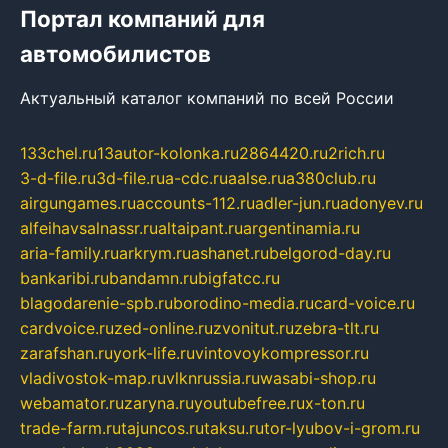
Портал компаний для
автомобилистов
Актуальный каталог компаний по всей России
133chel.ru
13autor-kolonka.ru
2864420.ru
2rich.ru
3-d-file.ru
3d-file.ru
a-cdc.ru
aalse.ru
a380club.ru
airgungames.ru
accounts-112.ru
adler-jun.ru
adonyev.ru
alfeihavsalnassr.ru
altaipant.ru
argentinamia.ru
aria-family.ru
arkrym.ru
ashanet.ru
belgorod-day.ru
bankaribi.ru
bandamn.ru
bigfatcc.ru
blagodarenie-spb.ru
borodino-media.ru
card-voice.ru
cardvoice.ru
zed-online.ru
zvonitut.ru
zebra-tlt.ru
zarafshan.ru
york-life.ru
vintovoykompressor.ru
vladivostok-map.ru
vlknrussia.ru
wasabi-shop.ru
webamator.ru
zaryna.ru
youtubefree.ru
x-ton.ru
trade-farm.ru
tajuncos.ru
taksu.ru
tor-lyubov-i-grom.ru