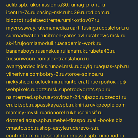
aclib.spb.ru
komissionka30.ru
mag-profit.ru
icentre-74.ru
leasing-nsk.ru
hd39.ru
rcd.com.ru
bioprot.ru
deltaextreme.ru
mirkotlov07.ru
mycrossway.ru
temamedia.ru
art-fusing.ru
cbslefort.ru
sunroadwatch.ru
citroen-yaroslavl.ru
ratnews.msk.ru
sk-if.ru
joomlamoduli.ru
academic-work.ru
bananaboys.ru
sanekua.ru
lianafrukt.ru
beta43.ru
tucsonwoori.com
alex-translation.ru
avantgardeclinics.ru
noel.msk.ru
buylq.ru
aquas-spb.ru
vilnerivne.com
bobry-2.ru
vtoroe-solnce.ru
nickysheen.ru
clockmir.ru
huntercraft.ru
стройокт.рф
webpixels.ru
pczz.msk.su
petrodvorets.spb.ru
nsintermed.spb.ru
avtovirazh-24.ru
jazzq.ru
czecot.ru
cruizi.spb.ru
spasskaya.spb.ru
kniris.ru
vkpeople.com
maminy-mysli.ru
arionorel.ru
khuseniosif.ru
dotmediacup.spb.ru
mebel-tiraspol.ru
all-books.biz
vmauto.spb.ru
shop-astyle.ru
derevo-s.ru
contrinform.ru
gutserial.ru
mdrussia.spb.ru
monod.ru