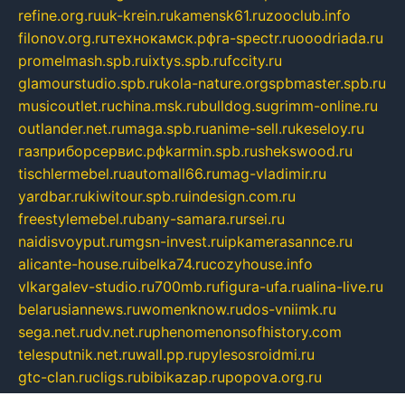
refine.org.ru
uk-krein.ru
kamensk61.ru
zooclub.info
filonov.org.ru
технокамск.рф
ra-spectr.ru
ooodriada.ru
promelmash.spb.ru
ixtys.spb.ru
fccity.ru
glamourstudio.spb.ru
kola-nature.org
spbmaster.spb.ru
musicoutlet.ru
china.msk.ru
bulldog.su
grimm-online.ru
outlander.net.ru
maga.spb.ru
anime-sell.ru
keseloy.ru
газприборсервис.рф
karmin.spb.ru
shekswood.ru
tischlermebel.ru
automall66.ru
mag-vladimir.ru
yardbar.ru
kiwitour.spb.ru
indesign.com.ru
freestylemebel.ru
bany-samara.ru
rsei.ru
naidisvoyput.ru
mgsn-invest.ru
ipkamerasannce.ru
alicante-house.ru
ibelka74.ru
cozyhouse.info
vlkargalev-studio.ru
700mb.ru
figura-ufa.ru
alina-live.ru
belarusiannews.ru
womenknow.ru
dos-vniimk.ru
sega.net.ru
dv.net.ru
phenomenonsofhistory.com
telesputnik.net.ru
wall.pp.ru
pylesosroidmi.ru
gtc-clan.ru
cligs.ru
bibikazap.ru
popova.org.ru
netwhistler.spb.ru
bellvil.ru
bonzon.ru
iss-vladik.ru