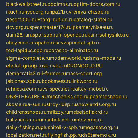
blackwallstreet.ru
oboimos.ru
optim-doors.com.ru
ikuch.ru
nycr.org.ru
npa21.ru
vremya-ch.spb.ru
desert000.ru
ivtorgi.ru
ifiori.ru
catalog-statei.ru
dcv.org.ru
spetsmaster174.ru
ipkameryhiseeu.ru
dum26.ru
ruspol.spb.ru
fr-opendp.ru
kam-solnyshko.ru
cheyenne-arapaho.ru
sevzapmetal.spb.ru
ted-lapidus.spb.ru
parasite-eliminator.ru
sigma-complete.ru
modernworld.ru
dama-moda.ru
eholot-group.ru
sk-nvkz.ru
DRONGOLD.RU
democratia2.ru
i-farmer.ru
mass-sport.org
jablonex.spb.ru
bookmess.ru
linkword.ru
refineua.com.ru
cs-spec.net.ru
altay-mebel.ru
DNK-THEATRE.RU
mechaniks.spb.ru
ipcamtechage.ru
skosta.ru
a-sun.ru
stroy-ldsp.ru
snowlands.org.ru
childrensshoes.ru
mrlizzy.ru
mebelsofiakrd.ru
bulizhenko.ru
rumantick.net.ru
mtszerno.ru
daily-fishing.ru
glushiteli-v-spb.ru
megasat.org.ru
localization.net.ru
flyingfish.pp.ru
ds5teremok.ru