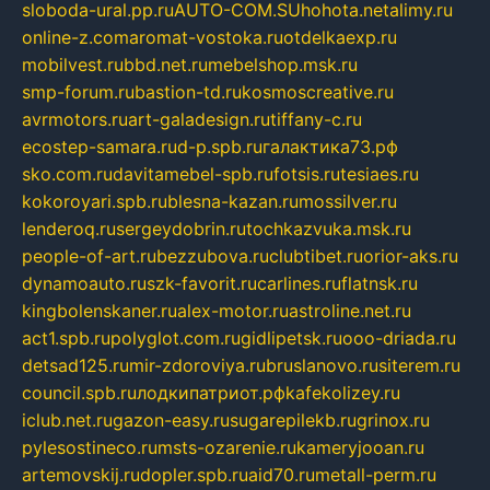
sloboda-ural.pp.ru
AUTO-COM.SU
hohota.net
alimy.ru
online-z.com
aromat-vostoka.ru
otdelkaexp.ru
mobilvest.ru
bbd.net.ru
mebelshop.msk.ru
smp-forum.ru
bastion-td.ru
kosmoscreative.ru
avrmotors.ru
art-galadesign.ru
tiffany-c.ru
ecostep-samara.ru
d-p.spb.ru
галактика73.рф
sko.com.ru
davitamebel-spb.ru
fotsis.ru
tesiaes.ru
kokoroyari.spb.ru
blesna-kazan.ru
mossilver.ru
lenderoq.ru
sergeydobrin.ru
tochkazvuka.msk.ru
people-of-art.ru
bezzubova.ru
clubtibet.ru
orior-aks.ru
dynamoauto.ru
szk-favorit.ru
carlines.ru
flatnsk.ru
kingbolenskaner.ru
alex-motor.ru
astroline.net.ru
act1.spb.ru
polyglot.com.ru
gidlipetsk.ru
ooo-driada.ru
detsad125.ru
mir-zdoroviya.ru
bruslanovo.ru
siterem.ru
council.spb.ru
лодкипатриот.рф
kafekolizey.ru
iclub.net.ru
gazon-easy.ru
sugarepilekb.ru
grinox.ru
pylesostineco.ru
msts-ozarenie.ru
kameryjooan.ru
artemovskij.ru
dopler.spb.ru
aid70.ru
metall-perm.ru