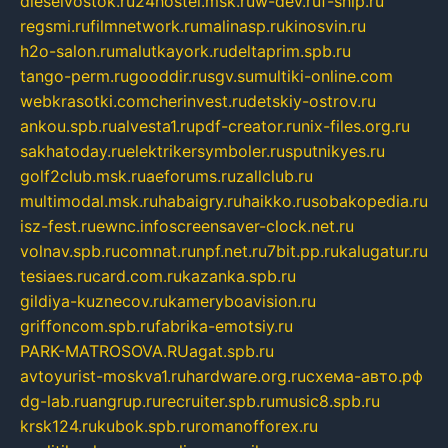
dieselvostok.ru
24hostel.msk.ru
w-dev.ru
f-ship.ru
regsmi.ru
filmnetwork.ru
malinasp.ru
kinosvin.ru
h2o-salon.ru
malutkayork.ru
deltaprim.spb.ru
tango-perm.ru
gooddir.ru
sgv.su
multiki-online.com
webkrasotki.com
cherinvest.ru
detskiy-ostrov.ru
ankou.spb.ru
alvesta1.ru
pdf-creator.ru
nix-files.org.ru
sakhatoday.ru
elektrikersymboler.ru
sputnikyes.ru
golf2club.msk.ru
aeforums.ru
zallclub.ru
multimodal.msk.ru
habaigry.ru
haikko.ru
sobakopedia.ru
isz-fest.ru
ewnc.info
screensaver-clock.net.ru
volnav.spb.ru
comnat.ru
npf.net.ru
7bit.pp.ru
kalugatur.ru
tesiaes.ru
card.com.ru
kazanka.spb.ru
gildiya-kuznecov.ru
kameryboavision.ru
griffoncom.spb.ru
fabrika-emotsiy.ru
PARK-MATROSOVA.RU
agat.spb.ru
avtoyurist-moskva1.ru
hardware.org.ru
схема-авто.рф
dg-lab.ru
angrup.ru
recruiter.spb.ru
music8.spb.ru
krsk124.ru
kubok.spb.ru
romanofforex.ru