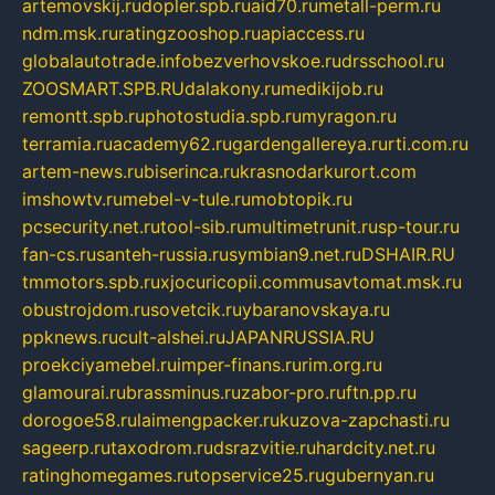
artemovskij.ru
dopler.spb.ru
aid70.ru
metall-perm.ru
ndm.msk.ru
ratingzooshop.ru
apiaccess.ru
globalautotrade.info
bezverhovskoe.ru
drsschool.ru
ZOOSMART.SPB.RU
dalakony.ru
medikijob.ru
remontt.spb.ru
photostudia.spb.ru
myragon.ru
terramia.ru
academy62.ru
gardengallereya.ru
rti.com.ru
artem-news.ru
biserinca.ru
krasnodarkurort.com
imshowtv.ru
mebel-v-tule.ru
mobtopik.ru
pcsecurity.net.ru
tool-sib.ru
multimetrunit.ru
sp-tour.ru
fan-cs.ru
santeh-russia.ru
symbian9.net.ru
DSHAIR.RU
tmmotors.spb.ru
xjocuricopii.com
musavtomat.msk.ru
obustrojdom.ru
sovetcik.ru
ybaranovskaya.ru
ppknews.ru
cult-alshei.ru
JAPANRUSSIA.RU
proekciyamebel.ru
imper-finans.ru
rim.org.ru
glamourai.ru
brassminus.ru
zabor-pro.ru
ftn.pp.ru
dorogoe58.ru
laimengpacker.ru
kuzova-zapchasti.ru
sageerp.ru
taxodrom.ru
dsrazvitie.ru
hardcity.net.ru
ratinghomegames.ru
topservice25.ru
gubernyan.ru