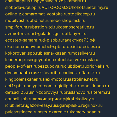
analitikaplus.ru
spyonline.ru
zosikamery.ru
sloboda-ural.pp.ru
AUTO-COM.SU
hohota.net
alimy.ru
online-z.com
aromat-vostoka.ru
otdelkaexp.ru
mobilvest.ru
bbd.net.ru
mebelshop.msk.ru
smp-forum.ru
bastion-td.ru
kosmoscreative.ru
avrmotors.ru
art-galadesign.ru
tiffany-c.ru
ecostep-samara.ru
d-p.spb.ru
галактика73.рф
sko.com.ru
davitamebel-spb.ru
fotsis.ru
tesiaes.ru
kokoroyari.spb.ru
blesna-kazan.ru
mossilver.ru
lenderoq.ru
sergeydobrin.ru
tochkazvuka.msk.ru
people-of-art.ru
bezzubova.ru
clubtibet.ru
orior-aks.ru
dynamoauto.ru
szk-favorit.ru
carlines.ru
flatnsk.ru
kingbolenskaner.ru
alex-motor.ru
astroline.net.ru
act1.spb.ru
polyglot.com.ru
gidlipetsk.ru
ooo-driada.ru
detsad125.ru
mir-zdoroviya.ru
bruslanovo.ru
siterem.ru
council.spb.ru
лодкипатриот.рф
kafekolizey.ru
iclub.net.ru
gazon-easy.ru
sugarepilekb.ru
grinox.ru
pylesostineco.ru
msts-ozarenie.ru
kameryjooan.ru