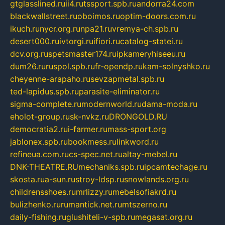
gtglasslined.ru
ii4.ru
tssport.spb.ru
andorra24.com
blackwallstreet.ru
oboimos.ru
optim-doors.com.ru
ikuch.ru
nycr.org.ru
npa21.ru
vremya-ch.spb.ru
desert000.ru
ivtorgi.ru
ifiori.ru
catalog-statei.ru
dcv.org.ru
spetsmaster174.ru
ipkameryhiseeu.ru
dum26.ru
ruspol.spb.ru
fr-opendp.ru
kam-solnyshko.ru
cheyenne-arapaho.ru
sevzapmetal.spb.ru
ted-lapidus.spb.ru
parasite-eliminator.ru
sigma-complete.ru
modernworld.ru
dama-moda.ru
eholot-group.ru
sk-nvkz.ru
DRONGOLD.RU
democratia2.ru
i-farmer.ru
mass-sport.org
jablonex.spb.ru
bookmess.ru
linkword.ru
refineua.com.ru
cs-spec.net.ru
altay-mebel.ru
DNK-THEATRE.RU
mechaniks.spb.ru
ipcamtechage.ru
skosta.ru
a-sun.ru
stroy-ldsp.ru
snowlands.org.ru
childrensshoes.ru
mrlizzy.ru
mebelsofiakrd.ru
bulizhenko.ru
rumantick.net.ru
mtszerno.ru
daily-fishing.ru
glushiteli-v-spb.ru
megasat.org.ru