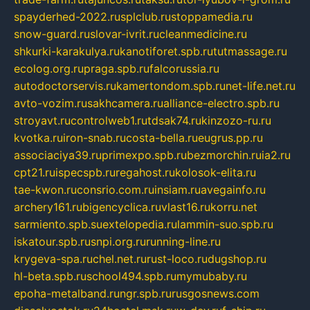
spayderhed-2022.ru
splclub.ru
stoppamedia.ru
snow-guard.ru
slovar-ivrit.ru
cleanmedicine.ru
shkurki-karakulya.ru
kanotiforet.spb.ru
tutmassage.ru
ecolog.org.ru
praga.spb.ru
falcorussia.ru
autodoctorservis.ru
kamertondom.spb.ru
net-life.net.ru
avto-vozim.ru
sakhcamera.ru
alliance-electro.spb.ru
stroyavt.ru
controlweb1.ru
tdsak74.ru
kinzozo-ru.ru
kvotka.ru
iron-snab.ru
costa-bella.ru
eugrus.pp.ru
associaciya39.ru
primexpo.spb.ru
bezmorchin.ru
ia2.ru
cpt21.ru
ispecspb.ru
regahost.ru
kolosok-elita.ru
tae-kwon.ru
consrio.com.ru
insiam.ru
avegainfo.ru
archery161.ru
bigencyclica.ru
vlast16.ru
korru.net
sarmiento.spb.su
extelopedia.ru
lammin-suo.spb.ru
iskatour.spb.ru
snpi.org.ru
running-line.ru
krygeva-spa.ru
chel.net.ru
rust-loco.ru
dugshop.ru
hl-beta.spb.ru
school494.spb.ru
mymubaby.ru
epoha-metalband.ru
ngr.spb.ru
rusgosnews.com