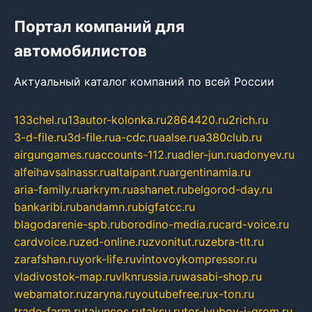
Портал компаний для
автомобилистов
Актуальный каталог компаний по всей России
133chel.ru
13autor-kolonka.ru
2864420.ru
2rich.ru
3-d-file.ru
3d-file.ru
a-cdc.ru
aalse.ru
a380club.ru
airgungames.ru
accounts-112.ru
adler-jun.ru
adonyev.ru
alfeihavsalnassr.ru
altaipant.ru
argentinamia.ru
aria-family.ru
arkrym.ru
ashanet.ru
belgorod-day.ru
bankaribi.ru
bandamn.ru
bigfatcc.ru
blagodarenie-spb.ru
borodino-media.ru
card-voice.ru
cardvoice.ru
zed-online.ru
zvonitut.ru
zebra-tlt.ru
zarafshan.ru
york-life.ru
vintovoykompressor.ru
vladivostok-map.ru
vlknrussia.ru
wasabi-shop.ru
webamator.ru
zaryna.ru
youtubefree.ru
x-ton.ru
trade-farm.ru
tajuncos.ru
taksu.ru
tor-lyubov-i-grom.ru