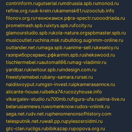
contrinform.ru
gutserial.ru
mdrussia.spb.ru
monod.ru
refine.org.ru
uk-krein.ru
kamensk61.ru
zooclub.info
filonov.org.ru
технокамск.рф
ra-spectr.ru
ooodriada.ru
promelmash.spb.ru
ixtys.spb.ru
fccity.ru
glamourstudio.spb.ru
kola-nature.org
spbmaster.spb.ru
musicoutlet.ru
china.msk.ru
bulldog.su
grimm-online.ru
outlander.net.ru
maga.spb.ru
anime-sell.ru
keseloy.ru
газприборсервис.рф
karmin.spb.ru
shekswood.ru
tischlermebel.ru
automall66.ru
mag-vladimir.ru
yardbar.ru
kiwitour.spb.ru
indesign.com.ru
freestylemebel.ru
bany-samara.ru
rsei.ru
naidisvoyput.ru
mgsn-invest.ru
ipkamerasannce.ru
alicante-house.ru
ibelka74.ru
cozyhouse.info
vlkargalev-studio.ru
700mb.ru
figura-ufa.ru
alina-live.ru
belarusiannews.ru
womenknow.ru
dos-vniimk.ru
sega.net.ru
dv.net.ru
phenomenonsofhistory.com
telesputnik.net.ru
wall.pp.ru
pylesosroidmi.ru
gtc-clan.ru
cligs.ru
bibikazap.ru
popova.org.ru