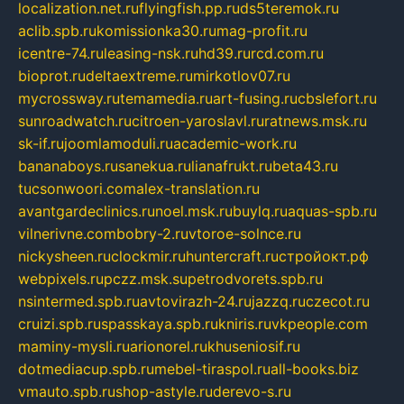
localization.net.ru
flyingfish.pp.ru
ds5teremok.ru
aclib.spb.ru
komissionka30.ru
mag-profit.ru
icentre-74.ru
leasing-nsk.ru
hd39.ru
rcd.com.ru
bioprot.ru
deltaextreme.ru
mirkotlov07.ru
mycrossway.ru
temamedia.ru
art-fusing.ru
cbslefort.ru
sunroadwatch.ru
citroen-yaroslavl.ru
ratnews.msk.ru
sk-if.ru
joomlamoduli.ru
academic-work.ru
bananaboys.ru
sanekua.ru
lianafrukt.ru
beta43.ru
tucsonwoori.com
alex-translation.ru
avantgardeclinics.ru
noel.msk.ru
buylq.ru
aquas-spb.ru
vilnerivne.com
bobry-2.ru
vtoroe-solnce.ru
nickysheen.ru
clockmir.ru
huntercraft.ru
стройокт.рф
webpixels.ru
pczz.msk.su
petrodvorets.spb.ru
nsintermed.spb.ru
avtovirazh-24.ru
jazzq.ru
czecot.ru
cruizi.spb.ru
spasskaya.spb.ru
kniris.ru
vkpeople.com
maminy-mysli.ru
arionorel.ru
khuseniosif.ru
dotmediacup.spb.ru
mebel-tiraspol.ru
all-books.biz
vmauto.spb.ru
shop-astyle.ru
derevo-s.ru