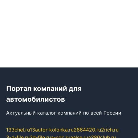
Портал компаний для
автомобилистов
Актуальный каталог компаний по всей России
133chel.ru
13autor-kolonka.ru
2864420.ru
2rich.ru
3-d-file.ru
3d-file.ru
a-cdc.ru
aalse.ru
a380club.ru