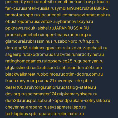
pcsecurity.net.ru
tool-sib.ru
multimetrunit.ru
sp-tour.ru
fan-cs.ru
santeh-russia.ru
symbian9.net.ru
DSHAIR.RU
tmmotors.spb.ru
xjocuricopii.com
musavtomat.msk.ru
obustrojdom.ru
sovetcik.ru
ybaranovskaya.ru
ppknews.ru
cult-alshei.ru
JAPANRUSSIA.RU
proekciyamebel.ru
imper-finans.ru
rim.org.ru
glamourai.ru
brassminus.ru
zabor-pro.ru
ftn.pp.ru
dorogoe58.ru
laimengpacker.ru
kuzova-zapchasti.ru
sageerp.ru
taxodrom.ru
dsrazvitie.ru
hardcity.net.ru
ratinghomegames.ru
topservice25.ru
gubernyan.ru
gtglasslined.ru
ii4.ru
tssport.spb.ru
andorra24.com
blackwallstreet.ru
oboimos.ru
optim-doors.com.ru
ikuch.ru
nycr.org.ru
npa21.ru
vremya-ch.spb.ru
desert000.ru
ivtorgi.ru
ifiori.ru
catalog-statei.ru
dcv.org.ru
spetsmaster174.ru
ipkameryhiseeu.ru
dum26.ru
ruspol.spb.ru
fr-opendp.ru
kam-solnyshko.ru
cheyenne-arapaho.ru
sevzapmetal.spb.ru
ted-lapidus.spb.ru
parasite-eliminator.ru