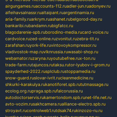
airgungames.ru
accounts-112.ru
adler-jun.ru
adonyev.ru
alfeihavsalnassr.ru
altaipant.ru
argentinamia.ru
aria-family.ru
arkrym.ru
ashanet.ru
belgorod-day.ru
bankaribi.ru
bandamn.ru
bigfatcc.ru
blagodarenie-spb.ru
borodino-media.ru
card-voice.ru
cardvoice.ru
zed-online.ru
zvonitut.ru
zebra-tlt.ru
zarafshan.ru
york-life.ru
vintovoykompressor.ru
vladivostok-map.ru
vlknrussia.ru
wasabi-shop.ru
webamator.ru
zaryna.ru
youtubefree.ru
x-ton.ru
trade-farm.ru
tajuncos.ru
taksu.ru
tor-lyubov-i-grom.ru
spayderhed-2022.ru
splclub.ru
stoppamedia.ru
snow-guard.ru
slovar-ivrit.ru
cleanmedicine.ru
shkurki-karakulya.ru
kanotiforet.spb.ru
tutmassage.ru
ecolog.org.ru
praga.spb.ru
falcorussia.ru
autodoctorservis.ru
kamertondom.spb.ru
net-life.net.ru
avto-vozim.ru
sakhcamera.ru
alliance-electro.spb.ru
stroyavt.ru
controlweb1.ru
tdsak74.ru
kinzozo-ru.ru