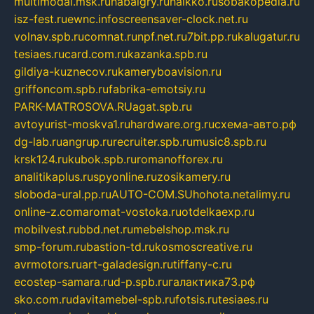
multimodal.msk.ru
habaigry.ru
haikko.ru
sobakopedia.ru
isz-fest.ru
ewnc.info
screensaver-clock.net.ru
volnav.spb.ru
comnat.ru
npf.net.ru
7bit.pp.ru
kalugatur.ru
tesiaes.ru
card.com.ru
kazanka.spb.ru
gildiya-kuznecov.ru
kameryboavision.ru
griffoncom.spb.ru
fabrika-emotsiy.ru
PARK-MATROSOVA.RU
agat.spb.ru
avtoyurist-moskva1.ru
hardware.org.ru
схема-авто.рф
dg-lab.ru
angrup.ru
recruiter.spb.ru
music8.spb.ru
krsk124.ru
kubok.spb.ru
romanofforex.ru
analitikaplus.ru
spyonline.ru
zosikamery.ru
sloboda-ural.pp.ru
AUTO-COM.SU
hohota.net
alimy.ru
online-z.com
aromat-vostoka.ru
otdelkaexp.ru
mobilvest.ru
bbd.net.ru
mebelshop.msk.ru
smp-forum.ru
bastion-td.ru
kosmoscreative.ru
avrmotors.ru
art-galadesign.ru
tiffany-c.ru
ecostep-samara.ru
d-p.spb.ru
галактика73.рф
sko.com.ru
davitamebel-spb.ru
fotsis.ru
tesiaes.ru