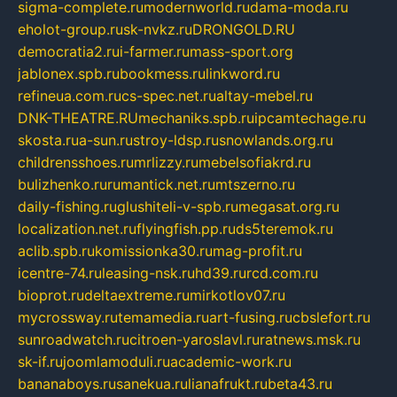
sigma-complete.ru
modernworld.ru
dama-moda.ru
eholot-group.ru
sk-nvkz.ru
DRONGOLD.RU
democratia2.ru
i-farmer.ru
mass-sport.org
jablonex.spb.ru
bookmess.ru
linkword.ru
refineua.com.ru
cs-spec.net.ru
altay-mebel.ru
DNK-THEATRE.RU
mechaniks.spb.ru
ipcamtechage.ru
skosta.ru
a-sun.ru
stroy-ldsp.ru
snowlands.org.ru
childrensshoes.ru
mrlizzy.ru
mebelsofiakrd.ru
bulizhenko.ru
rumantick.net.ru
mtszerno.ru
daily-fishing.ru
glushiteli-v-spb.ru
megasat.org.ru
localization.net.ru
flyingfish.pp.ru
ds5teremok.ru
aclib.spb.ru
komissionka30.ru
mag-profit.ru
icentre-74.ru
leasing-nsk.ru
hd39.ru
rcd.com.ru
bioprot.ru
deltaextreme.ru
mirkotlov07.ru
mycrossway.ru
temamedia.ru
art-fusing.ru
cbslefort.ru
sunroadwatch.ru
citroen-yaroslavl.ru
ratnews.msk.ru
sk-if.ru
joomlamoduli.ru
academic-work.ru
bananaboys.ru
sanekua.ru
lianafrukt.ru
beta43.ru