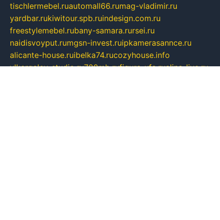
tischlermebel.ru
automall66.ru
mag-vladimir.ru
yardbar.ru
kiwitour.spb.ru
indesign.com.ru
freestylemebel.ru
bany-samara.ru
rsei.ru
naidisvoyput.ru
mgsn-invest.ru
ipkamerasannce.ru
alicante-house.ru
ibelka74.ru
cozyhouse.info
vlkargalev-studio.ru
700mb.ru
figura-ufa.ru
alina-live.ru
belarusiannews.ru
womenknow.ru
dos-vniimk.ru
sega.net.ru
dv.net.ru
phenomenonsofhistory.com
telesputnik.net.ru
wall.pp.ru
pylesosroidmi.ru
gtc-clan.ru
cligs.ru
bibikazap.ru
popova.org.ru
netwhistler.spb.ru
bellvil.ru
bonzon.ru
iss-vladik.ru
defiparis.net.ru
las-gryzas.ru
amku.ru
electednews.spb.ru
feather.org.ru
spar72.ru
tankiigri.ru
dominus.com.ru
ibtree.ru
sanykool.pp.ru
unixlib.org.ru
menatep.spb.ru
gartenterrassen.ru
printeka.ru
skvozilka.com.ru
parkovka-pub.ru
lovemobi.ru
art-ru.ru
emulatorz.com.ru
alucomp.com.ru
tatforum.com.ru
alternativa-profi.ru
dermakler.ru
artsurvey.ru
aredir.ru