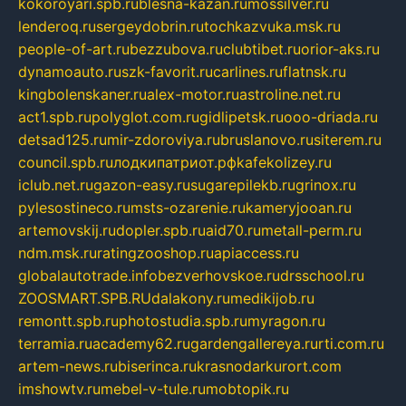
kokoroyari.spb.ru
blesna-kazan.ru
mossilver.ru
lenderoq.ru
sergeydobrin.ru
tochkazvuka.msk.ru
people-of-art.ru
bezzubova.ru
clubtibet.ru
orior-aks.ru
dynamoauto.ru
szk-favorit.ru
carlines.ru
flatnsk.ru
kingbolenskaner.ru
alex-motor.ru
astroline.net.ru
act1.spb.ru
polyglot.com.ru
gidlipetsk.ru
ooo-driada.ru
detsad125.ru
mir-zdoroviya.ru
bruslanovo.ru
siterem.ru
council.spb.ru
лодкипатриот.рф
kafekolizey.ru
iclub.net.ru
gazon-easy.ru
sugarepilekb.ru
grinox.ru
pylesostineco.ru
msts-ozarenie.ru
kameryjooan.ru
artemovskij.ru
dopler.spb.ru
aid70.ru
metall-perm.ru
ndm.msk.ru
ratingzooshop.ru
apiaccess.ru
globalautotrade.info
bezverhovskoe.ru
drsschool.ru
ZOOSMART.SPB.RU
dalakony.ru
medikijob.ru
remontt.spb.ru
photostudia.spb.ru
myragon.ru
terramia.ru
academy62.ru
gardengallereya.ru
rti.com.ru
artem-news.ru
biserinca.ru
krasnodarkurort.com
imshowtv.ru
mebel-v-tule.ru
mobtopik.ru