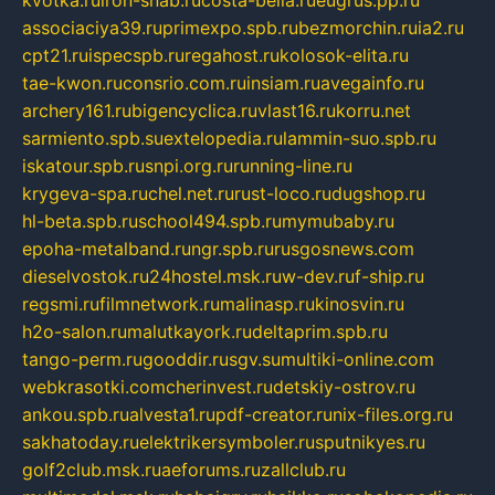
kvotka.ru
iron-snab.ru
costa-bella.ru
eugrus.pp.ru
associaciya39.ru
primexpo.spb.ru
bezmorchin.ru
ia2.ru
cpt21.ru
ispecspb.ru
regahost.ru
kolosok-elita.ru
tae-kwon.ru
consrio.com.ru
insiam.ru
avegainfo.ru
archery161.ru
bigencyclica.ru
vlast16.ru
korru.net
sarmiento.spb.su
extelopedia.ru
lammin-suo.spb.ru
iskatour.spb.ru
snpi.org.ru
running-line.ru
krygeva-spa.ru
chel.net.ru
rust-loco.ru
dugshop.ru
hl-beta.spb.ru
school494.spb.ru
mymubaby.ru
epoha-metalband.ru
ngr.spb.ru
rusgosnews.com
dieselvostok.ru
24hostel.msk.ru
w-dev.ru
f-ship.ru
regsmi.ru
filmnetwork.ru
malinasp.ru
kinosvin.ru
h2o-salon.ru
malutkayork.ru
deltaprim.spb.ru
tango-perm.ru
gooddir.ru
sgv.su
multiki-online.com
webkrasotki.com
cherinvest.ru
detskiy-ostrov.ru
ankou.spb.ru
alvesta1.ru
pdf-creator.ru
nix-files.org.ru
sakhatoday.ru
elektrikersymboler.ru
sputnikyes.ru
golf2club.msk.ru
aeforums.ru
zallclub.ru