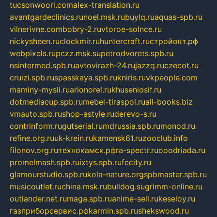
tucsonwoori.com
alex-translation.ru
avantgardeclinics.ru
noel.msk.ru
buylq.ru
aquas-spb.ru
vilnerivne.com
bobry-2.ru
vtoroe-solnce.ru
nickysheen.ru
clockmir.ru
huntercraft.ru
стройокт.рф
webpixels.ru
pczz.msk.su
petrodvorets.spb.ru
nsintermed.spb.ru
avtovirazh-24.ru
jazzq.ru
czecot.ru
cruizi.spb.ru
spasskaya.spb.ru
kniris.ru
vkpeople.com
maminy-mysli.ru
arionorel.ru
khuseniosif.ru
dotmediacup.spb.ru
mebel-tiraspol.ru
all-books.biz
vmauto.spb.ru
shop-astyle.ru
derevo-s.ru
contrinform.ru
gutserial.ru
mdrussia.spb.ru
monod.ru
refine.org.ru
uk-krein.ru
kamensk61.ru
zooclub.info
filonov.org.ru
технокамск.рф
ra-spectr.ru
ooodriada.ru
promelmash.spb.ru
ixtys.spb.ru
fccity.ru
glamourstudio.spb.ru
kola-nature.org
spbmaster.spb.ru
musicoutlet.ru
china.msk.ru
bulldog.su
grimm-online.ru
outlander.net.ru
maga.spb.ru
anime-sell.ru
keseloy.ru
газприборсервис.рф
karmin.spb.ru
shekswood.ru