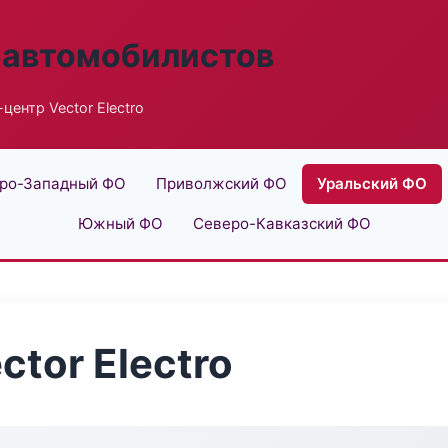
 автомобилистов
центр Vector Electro
ро-Западный ФО
Приволжский ФО
Уральский ФО
Южный ФО
Северо-Кавказский ФО
tor Electro