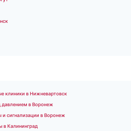
инск
т
ые клиники в Нижневартовск
д давлением в Воронеж
ы и сигнализации в Воронеж
ы в Калининград