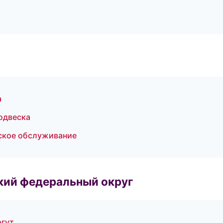
а
подвеска
еское обслуживание
ский федеральный округ
ргут