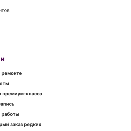
нтов
ми
и ремонте
меты
м премиум-класса
запись
е работы
рый заказ редких