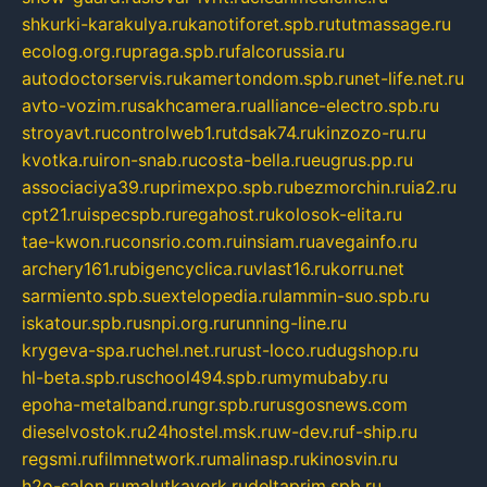
shkurki-karakulya.ru
kanotiforet.spb.ru
tutmassage.ru
ecolog.org.ru
praga.spb.ru
falcorussia.ru
autodoctorservis.ru
kamertondom.spb.ru
net-life.net.ru
avto-vozim.ru
sakhcamera.ru
alliance-electro.spb.ru
stroyavt.ru
controlweb1.ru
tdsak74.ru
kinzozo-ru.ru
kvotka.ru
iron-snab.ru
costa-bella.ru
eugrus.pp.ru
associaciya39.ru
primexpo.spb.ru
bezmorchin.ru
ia2.ru
cpt21.ru
ispecspb.ru
regahost.ru
kolosok-elita.ru
tae-kwon.ru
consrio.com.ru
insiam.ru
avegainfo.ru
archery161.ru
bigencyclica.ru
vlast16.ru
korru.net
sarmiento.spb.su
extelopedia.ru
lammin-suo.spb.ru
iskatour.spb.ru
snpi.org.ru
running-line.ru
krygeva-spa.ru
chel.net.ru
rust-loco.ru
dugshop.ru
hl-beta.spb.ru
school494.spb.ru
mymubaby.ru
epoha-metalband.ru
ngr.spb.ru
rusgosnews.com
dieselvostok.ru
24hostel.msk.ru
w-dev.ru
f-ship.ru
regsmi.ru
filmnetwork.ru
malinasp.ru
kinosvin.ru
h2o-salon.ru
malutkayork.ru
deltaprim.spb.ru