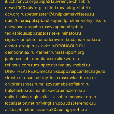
ikuch.ru
nycr.org.ru
npa21.ru
vremya-ch.spb.ru
desert000.ru
ivtorgi.ru
ifiori.ru
catalog-statei.ru
dcv.org.ru
spetsmaster174.ru
ipkameryhiseeu.ru
dum26.ru
ruspol.spb.ru
fr-opendp.ru
kam-solnyshko.ru
cheyenne-arapaho.ru
sevzapmetal.spb.ru
ted-lapidus.spb.ru
parasite-eliminator.ru
sigma-complete.ru
modernworld.ru
dama-moda.ru
eholot-group.ru
sk-nvkz.ru
DRONGOLD.RU
democratia2.ru
i-farmer.ru
mass-sport.org
jablonex.spb.ru
bookmess.ru
linkword.ru
refineua.com.ru
cs-spec.net.ru
altay-mebel.ru
DNK-THEATRE.RU
mechaniks.spb.ru
ipcamtechage.ru
skosta.ru
a-sun.ru
stroy-ldsp.ru
snowlands.org.ru
childrensshoes.ru
mrlizzy.ru
mebelsofiakrd.ru
bulizhenko.ru
rumantick.net.ru
mtszerno.ru
daily-fishing.ru
glushiteli-v-spb.ru
megasat.org.ru
localization.net.ru
flyingfish.pp.ru
ds5teremok.ru
aclib.spb.ru
komissionka30.ru
mag-profit.ru