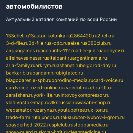
автомобилистов
Актуальный каталог компаний по всей России
133chel.ru
13autor-kolonka.ru
2864420.ru
2rich.ru
3-d-file.ru
3d-file.ru
a-cdc.ru
aalse.ru
a380club.ru
airgungames.ru
accounts-112.ru
adler-jun.ru
adonyev.ru
alfeihavsalnassr.ru
altaipant.ru
argentinamia.ru
aria-family.ru
arkrym.ru
ashanet.ru
belgorod-day.ru
bankaribi.ru
bandamn.ru
bigfatcc.ru
blagodarenie-spb.ru
borodino-media.ru
card-voice.ru
cardvoice.ru
zed-online.ru
zvonitut.ru
zebra-tlt.ru
zarafshan.ru
york-life.ru
vintovoykompressor.ru
vladivostok-map.ru
vlknrussia.ru
wasabi-shop.ru
webamator.ru
zaryna.ru
youtubefree.ru
x-ton.ru
trade-farm.ru
tajuncos.ru
taksu.ru
tor-lyubov-i-grom.ru
spayderhed-2022.ru
splclub.ru
stoppamedia.ru
snow-guard.ru
slovar-ivrit.ru
cleanmedicine.ru