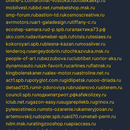
online-z.com
aromat-vostoka.ru
otdelkaexp.ru
mobilvest.ru
bbd.net.ru
mebelshop.msk.ru
smp-forum.ru
bastion-td.ru
kosmoscreative.ru
avrmotors.ru
art-galadesign.ru
tiffany-c.ru
ecostep-samara.ru
d-p.spb.ru
галактика73.рф
sko.com.ru
davitamebel-spb.ru
fotsis.ru
tesiaes.ru
kokoroyari.spb.ru
blesna-kazan.ru
mossilver.ru
lenderoq.ru
sergeydobrin.ru
tochkazvuka.msk.ru
people-of-art.ru
bezzubova.ru
clubtibet.ru
orior-aks.ru
dynamoauto.ru
szk-favorit.ru
carlines.ru
flatnsk.ru
kingbolenskaner.ru
alex-motor.ru
astroline.net.ru
act1.spb.ru
polyglot.com.ru
gidlipetsk.ru
ooo-driada.ru
detsad125.ru
mir-zdoroviya.ru
bruslanovo.ru
siterem.ru
council.spb.ru
лодкипатриот.рф
kafekolizey.ru
iclub.net.ru
gazon-easy.ru
sugarepilekb.ru
grinox.ru
pylesostineco.ru
msts-ozarenie.ru
kameryjooan.ru
artemovskij.ru
dopler.spb.ru
aid70.ru
metall-perm.ru
ndm.msk.ru
ratingzooshop.ru
apiaccess.ru