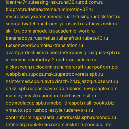
icentre-74.ru
leasing-nsk.ru
hd39.ru
rcd.com.ru
bioprot.ru
deltaextreme.ru
mirkotlov07.ru
mycrossway.ru
temamedia.ru
art-fusing.ru
cbslefort.ru
sunroadwatch.ru
citroen-yaroslavl.ru
ratnews.msk.ru
sk-if.ru
joomlamoduli.ru
academic-work.ru
bananaboys.ru
sanekua.ru
lianafrukt.ru
beta43.ru
tucsonwoori.com
alex-translation.ru
avantgardeclinics.ru
noel.msk.ru
buylq.ru
aquas-spb.ru
vilnerivne.com
bobry-2.ru
vtoroe-solnce.ru
nickysheen.ru
clockmir.ru
huntercraft.ru
стройокт.рф
webpixels.ru
pczz.msk.su
petrodvorets.spb.ru
nsintermed.spb.ru
avtovirazh-24.ru
jazzq.ru
czecot.ru
cruizi.spb.ru
spasskaya.spb.ru
kniris.ru
vkpeople.com
maminy-mysli.ru
arionorel.ru
khuseniosif.ru
dotmediacup.spb.ru
mebel-tiraspol.ru
all-books.biz
vmauto.spb.ru
shop-astyle.ru
derevo-s.ru
contrinform.ru
gutserial.ru
mdrussia.spb.ru
monod.ru
refine.org.ru
uk-krein.ru
kamensk61.ru
zooclub.info