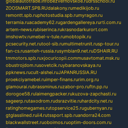
globalautotrade.info
bezverhovskoe.ru
drsschool.ru
ZOOSMART.SPB.RU
dalakony.ru
medikijob.ru
remontt.spb.ru
photostudia.spb.ru
myragon.ru
terramia.ru
academy62.ru
gardengallereya.ru
rti.com.ru
artem-news.ru
biserinca.ru
krasnodarkurort.com
imshowtv.ru
mebel-v-tule.ru
mobtopik.ru
pcsecurity.net.ru
tool-sib.ru
multimetrunit.ru
sp-tour.ru
fan-cs.ru
santeh-russia.ru
symbian9.net.ru
DSHAIR.RU
tmmotors.spb.ru
xjocuricopii.com
musavtomat.msk.ru
obustrojdom.ru
sovetcik.ru
ybaranovskaya.ru
ppknews.ru
cult-alshei.ru
JAPANRUSSIA.RU
proekciyamebel.ru
imper-finans.ru
rim.org.ru
glamourai.ru
brassminus.ru
zabor-pro.ru
ftn.pp.ru
dorogoe58.ru
laimengpacker.ru
kuzova-zapchasti.ru
sageerp.ru
taxodrom.ru
dsrazvitie.ru
hardcity.net.ru
ratinghomegames.ru
topservice25.ru
gubernyan.ru
gtglasslined.ru
ii4.ru
tssport.spb.ru
andorra24.com
blackwallstreet.ru
oboimos.ru
optim-doors.com.ru