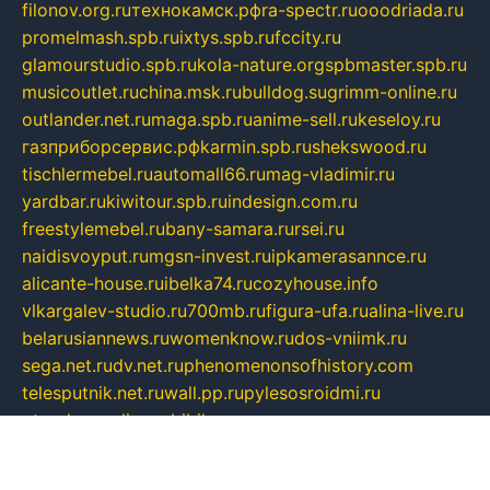
filonov.org.ru
технокамск.рф
ra-spectr.ru
ooodriada.ru
promelmash.spb.ru
ixtys.spb.ru
fccity.ru
glamourstudio.spb.ru
kola-nature.org
spbmaster.spb.ru
musicoutlet.ru
china.msk.ru
bulldog.su
grimm-online.ru
outlander.net.ru
maga.spb.ru
anime-sell.ru
keseloy.ru
газприборсервис.рф
karmin.spb.ru
shekswood.ru
tischlermebel.ru
automall66.ru
mag-vladimir.ru
yardbar.ru
kiwitour.spb.ru
indesign.com.ru
freestylemebel.ru
bany-samara.ru
rsei.ru
naidisvoyput.ru
mgsn-invest.ru
ipkamerasannce.ru
alicante-house.ru
ibelka74.ru
cozyhouse.info
vlkargalev-studio.ru
700mb.ru
figura-ufa.ru
alina-live.ru
belarusiannews.ru
womenknow.ru
dos-vniimk.ru
sega.net.ru
dv.net.ru
phenomenonsofhistory.com
telesputnik.net.ru
wall.pp.ru
pylesosroidmi.ru
gtc-clan.ru
cligs.ru
bibikazap.ru
popova.org.ru
netwhistler.spb.ru
bellvil.ru
bonzon.ru
iss-vladik.ru
defiparis.net.ru
las-gryzas.ru
amku.ru