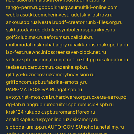
tango-perm.ru
gooddir.ru
sgv.su
multiki-online.com
webkrasotki.com
cherinvest.ru
detskiy-ostrov.ru
ankou.spb.ru
alvesta1.ru
pdf-creator.ru
nix-files.org.ru
sakhatoday.ru
elektrikersymboler.ru
sputnikyes.ru
golf2club.msk.ru
aeforums.ru
zallclub.ru
multimodal.msk.ru
habaigry.ru
haikko.ru
sobakopedia.ru
isz-fest.ru
ewnc.info
screensaver-clock.net.ru
volnav.spb.ru
comnat.ru
npf.net.ru
7bit.pp.ru
kalugatur.ru
tesiaes.ru
card.com.ru
kazanka.spb.ru
gildiya-kuznecov.ru
kameryboavision.ru
griffoncom.spb.ru
fabrika-emotsiy.ru
PARK-MATROSOVA.RU
agat.spb.ru
avtoyurist-moskva1.ru
hardware.org.ru
схема-авто.рф
dg-lab.ru
angrup.ru
recruiter.spb.ru
music8.spb.ru
krsk124.ru
kubok.spb.ru
romanofforex.ru
analitikaplus.ru
spyonline.ru
zosikamery.ru
sloboda-ural.pp.ru
AUTO-COM.SU
hohota.net
alimy.ru