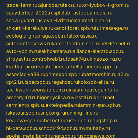
trade-farm.ru
tajuncos.ru
taksu.ru
tor-lyubov-i-grom.ru
spayderhed-2022.ru
splclub.ru
stoppamedia.ru
snow-guard.ru
slovar-ivrit.ru
cleanmedicine.ru
shkurki-karakulya.ru
kanotiforet.spb.ru
tutmassage.ru
ecolog.org.ru
praga.spb.ru
falcorussia.ru
autodoctorservis.ru
kamertondom.spb.ru
net-life.net.ru
avto-vozim.ru
sakhcamera.ru
alliance-electro.spb.ru
stroyavt.ru
controlweb1.ru
tdsak74.ru
kinzozo-ru.ru
kvotka.ru
iron-snab.ru
costa-bella.ru
eugrus.pp.ru
associaciya39.ru
primexpo.spb.ru
bezmorchin.ru
ia2.ru
cpt21.ru
ispecspb.ru
regahost.ru
kolosok-elita.ru
tae-kwon.ru
consrio.com.ru
insiam.ru
avegainfo.ru
archery161.ru
bigencyclica.ru
vlast16.ru
korru.net
sarmiento.spb.su
extelopedia.ru
lammin-suo.spb.ru
iskatour.spb.ru
snpi.org.ru
running-line.ru
krygeva-spa.ru
chel.net.ru
rust-loco.ru
dugshop.ru
hl-beta.spb.ru
school494.spb.ru
mymubaby.ru
epoha-metalband.ru
ngr.spb.ru
rusgosnews.com