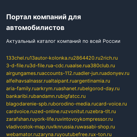
Портал компаний для
автомобилистов
Актуальный каталог компаний по всей России
133chel.ru
13autor-kolonka.ru
2864420.ru
2rich.ru
3-d-file.ru
3d-file.ru
a-cdc.ru
aalse.ru
a380club.ru
airgungames.ru
accounts-112.ru
adler-jun.ru
adonyev.ru
alfeihavsalnassr.ru
altaipant.ru
argentinamia.ru
aria-family.ru
arkrym.ru
ashanet.ru
belgorod-day.ru
bankaribi.ru
bandamn.ru
bigfatcc.ru
blagodarenie-spb.ru
borodino-media.ru
card-voice.ru
cardvoice.ru
zed-online.ru
zvonitut.ru
zebra-tlt.ru
zarafshan.ru
york-life.ru
vintovoykompressor.ru
vladivostok-map.ru
vlknrussia.ru
wasabi-shop.ru
webamator.ru
zaryna.ru
youtubefree.ru
x-ton.ru