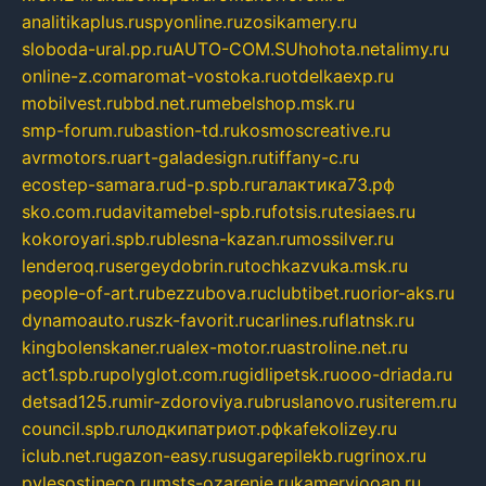
analitikaplus.ru
spyonline.ru
zosikamery.ru
sloboda-ural.pp.ru
AUTO-COM.SU
hohota.net
alimy.ru
online-z.com
aromat-vostoka.ru
otdelkaexp.ru
mobilvest.ru
bbd.net.ru
mebelshop.msk.ru
smp-forum.ru
bastion-td.ru
kosmoscreative.ru
avrmotors.ru
art-galadesign.ru
tiffany-c.ru
ecostep-samara.ru
d-p.spb.ru
галактика73.рф
sko.com.ru
davitamebel-spb.ru
fotsis.ru
tesiaes.ru
kokoroyari.spb.ru
blesna-kazan.ru
mossilver.ru
lenderoq.ru
sergeydobrin.ru
tochkazvuka.msk.ru
people-of-art.ru
bezzubova.ru
clubtibet.ru
orior-aks.ru
dynamoauto.ru
szk-favorit.ru
carlines.ru
flatnsk.ru
kingbolenskaner.ru
alex-motor.ru
astroline.net.ru
act1.spb.ru
polyglot.com.ru
gidlipetsk.ru
ooo-driada.ru
detsad125.ru
mir-zdoroviya.ru
bruslanovo.ru
siterem.ru
council.spb.ru
лодкипатриот.рф
kafekolizey.ru
iclub.net.ru
gazon-easy.ru
sugarepilekb.ru
grinox.ru
pylesostineco.ru
msts-ozarenie.ru
kameryjooan.ru