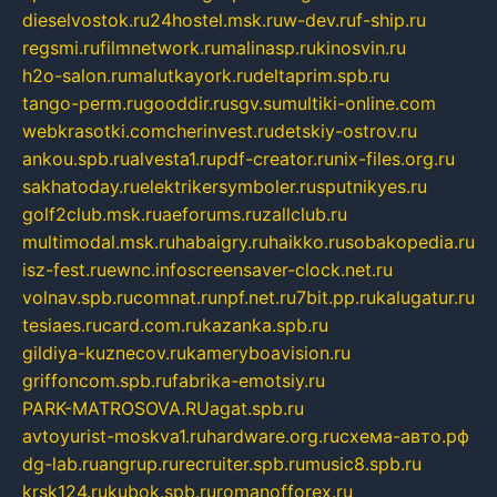
dieselvostok.ru
24hostel.msk.ru
w-dev.ru
f-ship.ru
regsmi.ru
filmnetwork.ru
malinasp.ru
kinosvin.ru
h2o-salon.ru
malutkayork.ru
deltaprim.spb.ru
tango-perm.ru
gooddir.ru
sgv.su
multiki-online.com
webkrasotki.com
cherinvest.ru
detskiy-ostrov.ru
ankou.spb.ru
alvesta1.ru
pdf-creator.ru
nix-files.org.ru
sakhatoday.ru
elektrikersymboler.ru
sputnikyes.ru
golf2club.msk.ru
aeforums.ru
zallclub.ru
multimodal.msk.ru
habaigry.ru
haikko.ru
sobakopedia.ru
isz-fest.ru
ewnc.info
screensaver-clock.net.ru
volnav.spb.ru
comnat.ru
npf.net.ru
7bit.pp.ru
kalugatur.ru
tesiaes.ru
card.com.ru
kazanka.spb.ru
gildiya-kuznecov.ru
kameryboavision.ru
griffoncom.spb.ru
fabrika-emotsiy.ru
PARK-MATROSOVA.RU
agat.spb.ru
avtoyurist-moskva1.ru
hardware.org.ru
схема-авто.рф
dg-lab.ru
angrup.ru
recruiter.spb.ru
music8.spb.ru
krsk124.ru
kubok.spb.ru
romanofforex.ru