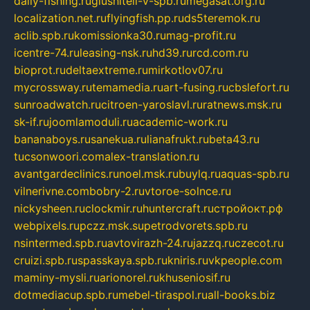
daily-fishing.ru
glushiteli-v-spb.ru
megasat.org.ru
localization.net.ru
flyingfish.pp.ru
ds5teremok.ru
aclib.spb.ru
komissionka30.ru
mag-profit.ru
icentre-74.ru
leasing-nsk.ru
hd39.ru
rcd.com.ru
bioprot.ru
deltaextreme.ru
mirkotlov07.ru
mycrossway.ru
temamedia.ru
art-fusing.ru
cbslefort.ru
sunroadwatch.ru
citroen-yaroslavl.ru
ratnews.msk.ru
sk-if.ru
joomlamoduli.ru
academic-work.ru
bananaboys.ru
sanekua.ru
lianafrukt.ru
beta43.ru
tucsonwoori.com
alex-translation.ru
avantgardeclinics.ru
noel.msk.ru
buylq.ru
aquas-spb.ru
vilnerivne.com
bobry-2.ru
vtoroe-solnce.ru
nickysheen.ru
clockmir.ru
huntercraft.ru
стройокт.рф
webpixels.ru
pczz.msk.su
petrodvorets.spb.ru
nsintermed.spb.ru
avtovirazh-24.ru
jazzq.ru
czecot.ru
cruizi.spb.ru
spasskaya.spb.ru
kniris.ru
vkpeople.com
maminy-mysli.ru
arionorel.ru
khuseniosif.ru
dotmediacup.spb.ru
mebel-tiraspol.ru
all-books.biz