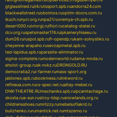
gtglasslined.ru
ii4.ru
tssport.spb.ru
andorra24.com
blackwallstreet.ru
oboimos.ru
optim-doors.com.ru
ikuch.ru
nycr.org.ru
npa21.ru
vremya-ch.spb.ru
desert000.ru
ivtorgi.ru
ifiori.ru
catalog-statei.ru
dcv.org.ru
spetsmaster174.ru
ipkameryhiseeu.ru
dum26.ru
ruspol.spb.ru
fr-opendp.ru
kam-solnyshko.ru
cheyenne-arapaho.ru
sevzapmetal.spb.ru
ted-lapidus.spb.ru
parasite-eliminator.ru
sigma-complete.ru
modernworld.ru
dama-moda.ru
eholot-group.ru
sk-nvkz.ru
DRONGOLD.RU
democratia2.ru
i-farmer.ru
mass-sport.org
jablonex.spb.ru
bookmess.ru
linkword.ru
refineua.com.ru
cs-spec.net.ru
altay-mebel.ru
DNK-THEATRE.RU
mechaniks.spb.ru
ipcamtechage.ru
skosta.ru
a-sun.ru
stroy-ldsp.ru
snowlands.org.ru
childrensshoes.ru
mrlizzy.ru
mebelsofiakrd.ru
bulizhenko.ru
rumantick.net.ru
mtszerno.ru