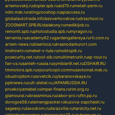
artemovskij.ru
dopler.spb.ru
aid70.ru
metall-perm.ru
ndm.msk.ru
ratingzooshop.ru
apiaccess.ru
globalautotrade.info
bezverhovskoe.ru
drsschool.ru
ZOOSMART.SPB.RU
dalakony.ru
medikijob.ru
remontt.spb.ru
photostudia.spb.ru
myragon.ru
terramia.ru
academy62.ru
gardengallereya.ru
rti.com.ru
artem-news.ru
biserinca.ru
krasnodarkurort.com
imshowtv.ru
mebel-v-tule.ru
mobtopik.ru
pcsecurity.net.ru
tool-sib.ru
multimetrunit.ru
sp-tour.ru
fan-cs.ru
santeh-russia.ru
symbian9.net.ru
DSHAIR.RU
tmmotors.spb.ru
xjocuricopii.com
musavtomat.msk.ru
obustrojdom.ru
sovetcik.ru
ybaranovskaya.ru
ppknews.ru
cult-alshei.ru
JAPANRUSSIA.RU
proekciyamebel.ru
imper-finans.ru
rim.org.ru
glamourai.ru
brassminus.ru
zabor-pro.ru
ftn.pp.ru
dorogoe58.ru
laimengpacker.ru
kuzova-zapchasti.ru
sageerp.ru
taxodrom.ru
dsrazvitie.ru
hardcity.net.ru
ratinghomegames.ru
topservice25.ru
gubernyan.ru