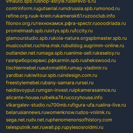
vmauto.spb.ru
shop-astyle.ru
derevo-s.ru
contrinform.ru
gutserial.ru
mdrussia.spb.ru
monod.ru
refine.org.ru
uk-krein.ru
kamensk61.ru
zooclub.info
filonov.org.ru
технокамск.рф
ra-spectr.ru
ooodriada.ru
promelmash.spb.ru
ixtys.spb.ru
fccity.ru
glamourstudio.spb.ru
kola-nature.org
spbmaster.spb.ru
musicoutlet.ru
china.msk.ru
bulldog.su
grimm-online.ru
outlander.net.ru
maga.spb.ru
anime-sell.ru
keseloy.ru
газприборсервис.рф
karmin.spb.ru
shekswood.ru
tischlermebel.ru
automall66.ru
mag-vladimir.ru
yardbar.ru
kiwitour.spb.ru
indesign.com.ru
freestylemebel.ru
bany-samara.ru
rsei.ru
naidisvoyput.ru
mgsn-invest.ru
ipkamerasannce.ru
alicante-house.ru
ibelka74.ru
cozyhouse.info
vlkargalev-studio.ru
700mb.ru
figura-ufa.ru
alina-live.ru
belarusiannews.ru
womenknow.ru
dos-vniimk.ru
sega.net.ru
dv.net.ru
phenomenonsofhistory.com
telesputnik.net.ru
wall.pp.ru
pylesosroidmi.ru