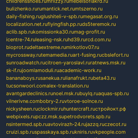
childrensshoes.ru
mrlizzy.ru
mebelsofiakrd.ru
bulizhenko.ru
rumantick.net.ru
mtszerno.ru
daily-fishing.ru
glushiteli-v-spb.ru
megasat.org.ru
localization.net.ru
flyingfish.pp.ru
ds5teremok.ru
aclib.spb.ru
komissionka30.ru
mag-profit.ru
icentre-74.ru
leasing-nsk.ru
hd39.ru
rcd.com.ru
bioprot.ru
deltaextreme.ru
mirkotlov07.ru
mycrossway.ru
temamedia.ru
art-fusing.ru
cbslefort.ru
sunroadwatch.ru
citroen-yaroslavl.ru
ratnews.msk.ru
sk-if.ru
joomlamoduli.ru
academic-work.ru
bananaboys.ru
sanekua.ru
lianafrukt.ru
beta43.ru
tucsonwoori.com
alex-translation.ru
avantgardeclinics.ru
noel.msk.ru
buylq.ru
aquas-spb.ru
vilnerivne.com
bobry-2.ru
vtoroe-solnce.ru
nickysheen.ru
clockmir.ru
huntercraft.ru
стройокт.рф
webpixels.ru
pczz.msk.su
petrodvorets.spb.ru
nsintermed.spb.ru
avtovirazh-24.ru
jazzq.ru
czecot.ru
cruizi.spb.ru
spasskaya.spb.ru
kniris.ru
vkpeople.com