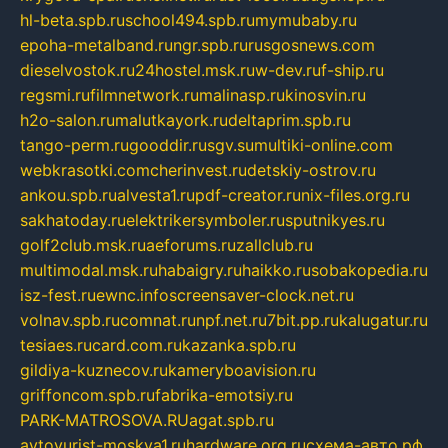
hl-beta.spb.ru
school494.spb.ru
mymubaby.ru
epoha-metalband.ru
ngr.spb.ru
rusgosnews.com
dieselvostok.ru
24hostel.msk.ru
w-dev.ru
f-ship.ru
regsmi.ru
filmnetwork.ru
malinasp.ru
kinosvin.ru
h2o-salon.ru
malutkayork.ru
deltaprim.spb.ru
tango-perm.ru
gooddir.ru
sgv.su
multiki-online.com
webkrasotki.com
cherinvest.ru
detskiy-ostrov.ru
ankou.spb.ru
alvesta1.ru
pdf-creator.ru
nix-files.org.ru
sakhatoday.ru
elektrikersymboler.ru
sputnikyes.ru
golf2club.msk.ru
aeforums.ru
zallclub.ru
multimodal.msk.ru
habaigry.ru
haikko.ru
sobakopedia.ru
isz-fest.ru
ewnc.info
screensaver-clock.net.ru
volnav.spb.ru
comnat.ru
npf.net.ru
7bit.pp.ru
kalugatur.ru
tesiaes.ru
card.com.ru
kazanka.spb.ru
gildiya-kuznecov.ru
kameryboavision.ru
griffoncom.spb.ru
fabrika-emotsiy.ru
PARK-MATROSOVA.RU
agat.spb.ru
avtoyurist-moskva1.ru
hardware.org.ru
схема-авто.рф