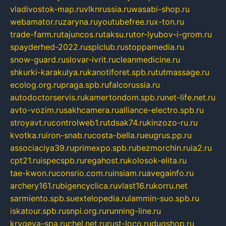
vladivostok-map.ru
vlknrussia.ru
wasabi-shop.ru
webamator.ru
zaryna.ru
youtubefree.ru
x-ton.ru
trade-farm.ru
tajuncos.ru
taksu.ru
tor-lyubov-i-grom.ru
spayderhed-2022.ru
splclub.ru
stoppamedia.ru
snow-guard.ru
slovar-ivrit.ru
cleanmedicine.ru
shkurki-karakulya.ru
kanotiforet.spb.ru
tutmassage.ru
ecolog.org.ru
praga.spb.ru
falcorussia.ru
autodoctorservis.ru
kamertondom.spb.ru
net-life.net.ru
avto-vozim.ru
sakhcamera.ru
alliance-electro.spb.ru
stroyavt.ru
controlweb1.ru
tdsak74.ru
kinzozo-ru.ru
kvotka.ru
iron-snab.ru
costa-bella.ru
eugrus.pp.ru
associaciya39.ru
primexpo.spb.ru
bezmorchin.ru
ia2.ru
cpt21.ru
ispecspb.ru
regahost.ru
kolosok-elita.ru
tae-kwon.ru
consrio.com.ru
insiam.ru
avegainfo.ru
archery161.ru
bigencyclica.ru
vlast16.ru
korru.net
sarmiento.spb.su
extelopedia.ru
lammin-suo.spb.ru
iskatour.spb.ru
snpi.org.ru
running-line.ru
krygeva-spa.ru
chel.net.ru
rust-loco.ru
dugshop.ru