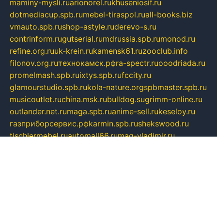
maminy-mysli.ru
arionorel.ru
khuseniosif.ru
dotmediacup.spb.ru
mebel-tiraspol.ru
all-books.biz
vmauto.spb.ru
shop-astyle.ru
derevo-s.ru
contrinform.ru
gutserial.ru
mdrussia.spb.ru
monod.ru
refine.org.ru
uk-krein.ru
kamensk61.ru
zooclub.info
filonov.org.ru
технокамск.рф
ra-spectr.ru
ooodriada.ru
promelmash.spb.ru
ixtys.spb.ru
fccity.ru
glamourstudio.spb.ru
kola-nature.org
spbmaster.spb.ru
musicoutlet.ru
china.msk.ru
bulldog.su
grimm-online.ru
outlander.net.ru
maga.spb.ru
anime-sell.ru
keseloy.ru
газприборсервис.рф
karmin.spb.ru
shekswood.ru
tischlermebel.ru
automall66.ru
mag-vladimir.ru
yardbar.ru
kiwitour.spb.ru
indesign.com.ru
freestylemebel.ru
bany-samara.ru
rsei.ru
naidisvoyput.ru
mgsn-invest.ru
ipkamerasannce.ru
alicante-house.ru
ibelka74.ru
cozyhouse.info
vlkargalev-studio.ru
700mb.ru
figura-ufa.ru
alina-live.ru
belarusiannews.ru
womenknow.ru
dos-vniimk.ru