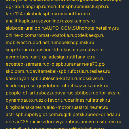
dg-lab.ru
angrup.ru
recruiter.spb.ru
music8.spb.ru
krsk124.ru
kubok.spb.ru
romanofforex.ru
analitikaplus.ru
spyonline.ru
zosikamery.ru
sloboda-ural.pp.ru
AUTO-COM.SU
hohota.net
alimy.ru
online-z.com
aromat-vostoka.ru
otdelkaexp.ru
mobilvest.ru
bbd.net.ru
mebelshop.msk.ru
smp-forum.ru
bastion-td.ru
kosmoscreative.ru
avrmotors.ru
art-galadesign.ru
tiffany-c.ru
ecostep-samara.ru
d-p.spb.ru
галактика73.рф
sko.com.ru
davitamebel-spb.ru
fotsis.ru
tesiaes.ru
kokoroyari.spb.ru
blesna-kazan.ru
mossilver.ru
lenderoq.ru
sergeydobrin.ru
tochkazvuka.msk.ru
people-of-art.ru
bezzubova.ru
clubtibet.ru
orior-aks.ru
dynamoauto.ru
szk-favorit.ru
carlines.ru
flatnsk.ru
kingbolenskaner.ru
alex-motor.ru
astroline.net.ru
act1.spb.ru
polyglot.com.ru
gidlipetsk.ru
ooo-driada.ru
detsad125.ru
mir-zdoroviya.ru
bruslanovo.ru
siterem.ru
council.spb.ru
лодкипатриот.рф
kafekolizey.ru