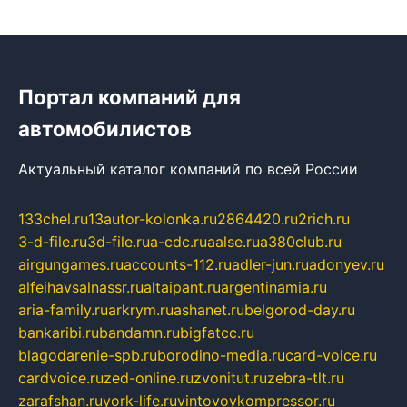
Портал компаний для
автомобилистов
Актуальный каталог компаний по всей России
133chel.ru
13autor-kolonka.ru
2864420.ru
2rich.ru
3-d-file.ru
3d-file.ru
a-cdc.ru
aalse.ru
a380club.ru
airgungames.ru
accounts-112.ru
adler-jun.ru
adonyev.ru
alfeihavsalnassr.ru
altaipant.ru
argentinamia.ru
aria-family.ru
arkrym.ru
ashanet.ru
belgorod-day.ru
bankaribi.ru
bandamn.ru
bigfatcc.ru
blagodarenie-spb.ru
borodino-media.ru
card-voice.ru
cardvoice.ru
zed-online.ru
zvonitut.ru
zebra-tlt.ru
zarafshan.ru
york-life.ru
vintovoykompressor.ru