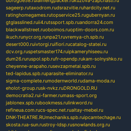
dorogoe58.ru
laimengpacker.ru
kuzova-zapchasti.ru
sageerp.ru
taxodrom.ru
dsrazvitie.ru
hardcity.net.ru
ratinghomegames.ru
topservice25.ru
gubernyan.ru
gtglasslined.ru
ii4.ru
tssport.spb.ru
andorra24.com
blackwallstreet.ru
oboimos.ru
optim-doors.com.ru
ikuch.ru
nycr.org.ru
npa21.ru
vremya-ch.spb.ru
desert000.ru
ivtorgi.ru
ifiori.ru
catalog-statei.ru
dcv.org.ru
spetsmaster174.ru
ipkameryhiseeu.ru
dum26.ru
ruspol.spb.ru
fr-opendp.ru
kam-solnyshko.ru
cheyenne-arapaho.ru
sevzapmetal.spb.ru
ted-lapidus.spb.ru
parasite-eliminator.ru
sigma-complete.ru
modernworld.ru
dama-moda.ru
eholot-group.ru
sk-nvkz.ru
DRONGOLD.RU
democratia2.ru
i-farmer.ru
mass-sport.org
jablonex.spb.ru
bookmess.ru
linkword.ru
refineua.com.ru
cs-spec.net.ru
altay-mebel.ru
DNK-THEATRE.RU
mechaniks.spb.ru
ipcamtechage.ru
skosta.ru
a-sun.ru
stroy-ldsp.ru
snowlands.org.ru