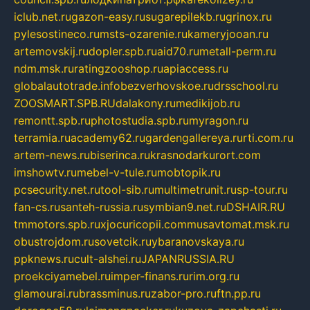
iclub.net.ru
gazon-easy.ru
sugarepilekb.ru
grinox.ru
pylesostineco.ru
msts-ozarenie.ru
kameryjooan.ru
artemovskij.ru
dopler.spb.ru
aid70.ru
metall-perm.ru
ndm.msk.ru
ratingzooshop.ru
apiaccess.ru
globalautotrade.info
bezverhovskoe.ru
drsschool.ru
ZOOSMART.SPB.RU
dalakony.ru
medikijob.ru
remontt.spb.ru
photostudia.spb.ru
myragon.ru
terramia.ru
academy62.ru
gardengallereya.ru
rti.com.ru
artem-news.ru
biserinca.ru
krasnodarkurort.com
imshowtv.ru
mebel-v-tule.ru
mobtopik.ru
pcsecurity.net.ru
tool-sib.ru
multimetrunit.ru
sp-tour.ru
fan-cs.ru
santeh-russia.ru
symbian9.net.ru
DSHAIR.RU
tmmotors.spb.ru
xjocuricopii.com
musavtomat.msk.ru
obustrojdom.ru
sovetcik.ru
ybaranovskaya.ru
ppknews.ru
cult-alshei.ru
JAPANRUSSIA.RU
proekciyamebel.ru
imper-finans.ru
rim.org.ru
glamourai.ru
brassminus.ru
zabor-pro.ru
ftn.pp.ru